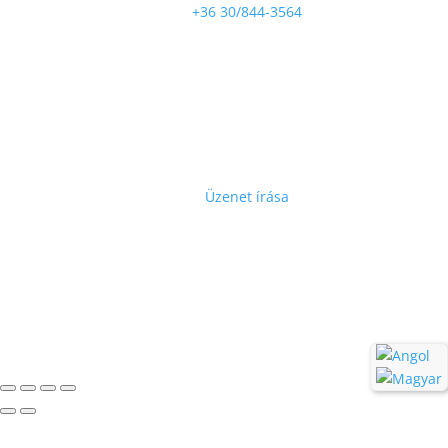
+36 30/844-3564
Cím

8541 Takácsi, Marcaltői u. 4.
5340 Kunhegyes, Tiszaszentimrei u. 11.
Lépjen velünk kapcsolatba

Üzenet írása
GyGaTech’