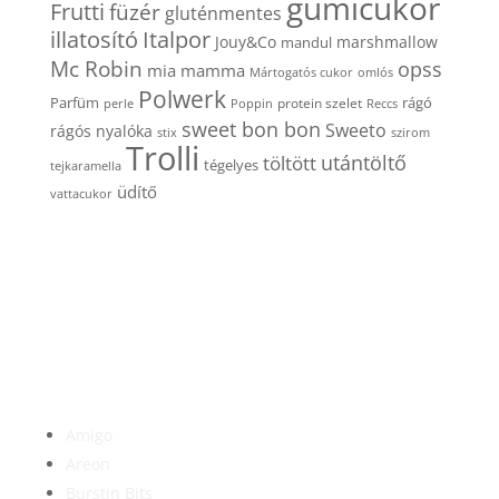
gumicukor
Frutti
füzér
gluténmentes
Italpor
illatosító
Jouy&Co
marshmallow
mandul
Mc Robin
opss
mia mamma
Mártogatós cukor
omlós
Polwerk
Parfüm
protein szelet
rágó
perle
Poppin
Reccs
sweet bon bon
Sweeto
rágós nyalóka
stix
szirom
Trolli
utántöltő
töltött
tégelyes
tejkaramella
üdítő
vattacukor
Forgalmazott márkáink
Amigo
Areon
Burstin Bits