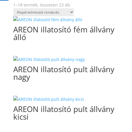
1–18 termék, összesen 23 db
AREON illatosító fém állvány
álló
AREON illatosító pult állvány
nagy
AREON illatosító pult állvány
kicsi