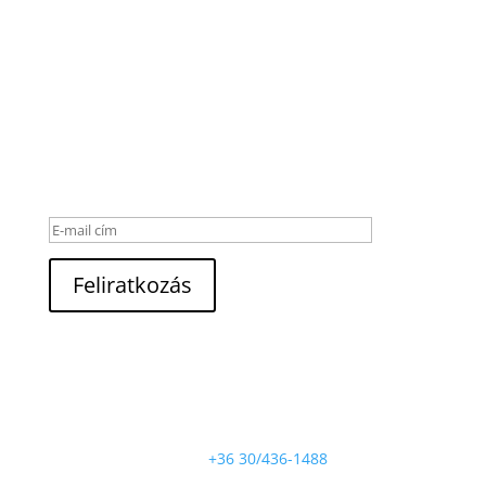
Hírlevél
Hívjon minket

+36 30/436-1488