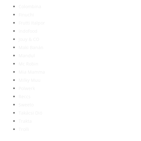
Colombina
Finuchi
Frutti Italpor
Indofood
Jouy & CO
Maki Banán
Mandul
Mc Robin
Mia Mamma
Milky Muu
Polwerk
Reccs
Sweeto
Takácsi Dió
Trakta
Trolli