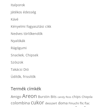
Italporok
Játékos édesség
Kávé
Kényelmi fogyasztási cikk
Nedves törlőkendők
Nyalókák
Rágógumi
Snackek, Chipsek
Szószok
Takácsi Dió
Üdítők, frissítők
Termék címkék
Areon
Amigo
Burstin Bits
chips
Chiqola
candy floss
cukor
colombina
doma
Finuchi
desszert
flic flac