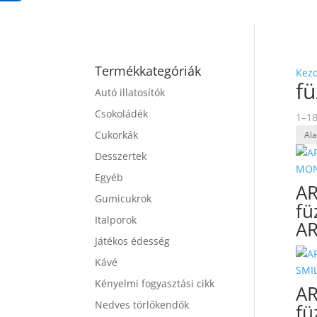
Termékkategóriák
Kez
fü
Autó illatosítók
Csokoládék
1–18
Cukorkák
Desszertek
Egyéb
AR
Gumicukrok
fü
Italporok
A
Játékos édesség
Kávé
Kényelmi fogyasztási cikk
AR
Nedves törlőkendők
fü