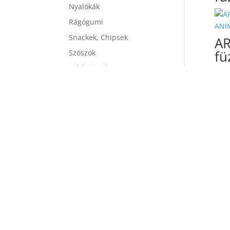
Nyalókák
Rágógumi
Snackek, Chipsek
AR
fü
Szószok
Takácsi Dió
Üdítők, frissítők
AR
Termék címkék
fü
Areon
Amigo
Burstin Bits
chips
Chiqola
candy floss
AR
cukor
colombina
desszert
fü
Frutti
doma
Finuchi
flic flac
füzér
gluténmentes
gumicukor
Italpor
illatosító
Tr
Jouy&Co
mandul
fü