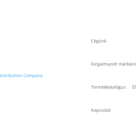
Cégünk
Forgalmazott márkáin
Termékkatalógus
É
Kapcsolat