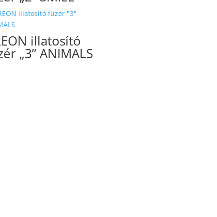
EON illatosító
zér „3” ANIMALS
EON illatosító
zér „4” PARFÜM
EON illatosító
zér „5” VIP
olli gumicukor
zér 100g