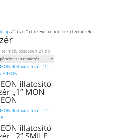
dőlap
/ “füzér” címkével rendelkező termékek
zér
 termék, összesen 21 db
EON illatosító
zér „1” MON
REON
EON illatosító
zér „2” SMILE