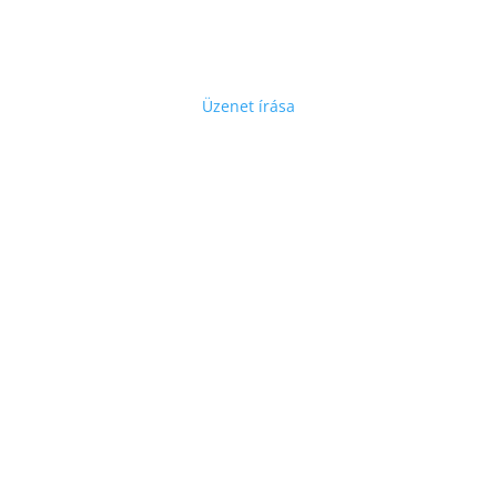
Lépjen velünk kapcsolatba
Üzenet írása
GyGaTech’