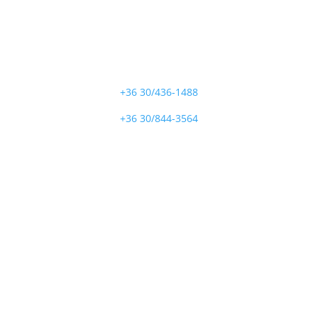
Hívjon minket
+36 30/436-1488
+36 30/844-3564
Cím
8541 Takácsi, Marcaltői u. 4.
5340 Kunhegyes, Tiszaszentimrei u. 11.