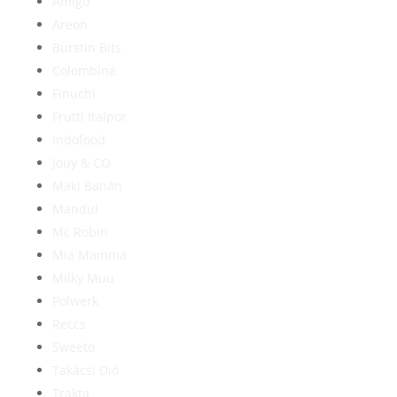
Amigo
Areon
Burstin Bits
Colombina
Finuchi
Frutti Italpor
Indofood
Jouy & CO
Maki Banán
Mandul
Mc Robin
Mia Mamma
Milky Muu
Polwerk
Reccs
Sweeto
Takácsi Dió
Trakta