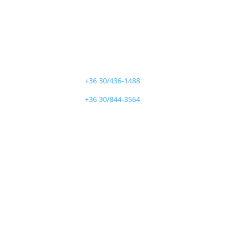
Hívjon minket
+36 30/436-1488
+36 30/844-3564
Cím
8541 Takácsi, Marcaltői u. 4.
5340 Kunhegyes, Tiszaszentimrei u. 11.