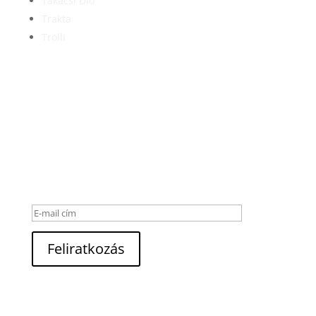
Takácsi Dió
Trakta
Trolli
Hírlevél