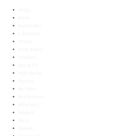
Amigo
Areon
Burstin Bits
Colombina
Finuchi
Frutti Italpor
Indofood
Jouy & CO
Maki Banán
Mandul
Mc Robin
Mia Mamma
Milky Muu
Polwerk
Reccs
Sweeto