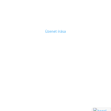
Lépjen velünk kapcsolatba
Üzenet írása
GyGaTech’